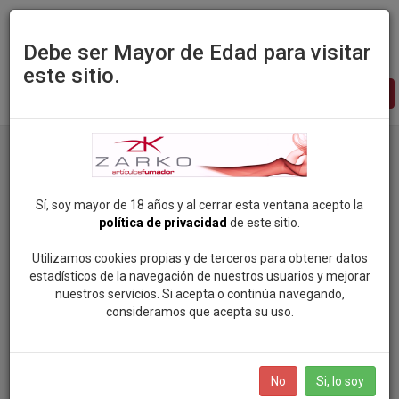
Debe ser Mayor de Edad para visitar
este sitio.
Zarko
-
pagina
principal
Productos
Marca: PIERRE BALMAIN
Sí, soy mayor de 18 años y al cerrar esta ventana acepto la
política de privacidad
de este sitio.
Categorias
Utilizamos cookies propias y de terceros para obtener datos
estadísticos de la navegación de nuestros usuarios y mejorar
ROCK SOUL POP
nuestros servicios. Si acepta o continúa navegando,
Marcas
consideramos que acepta su uso.
VAPEAME
SMOKING (81)
BOLSAS DE NICOTINA
No
Si, lo soy
MANDALA (96)
SALES DE NICOTINA