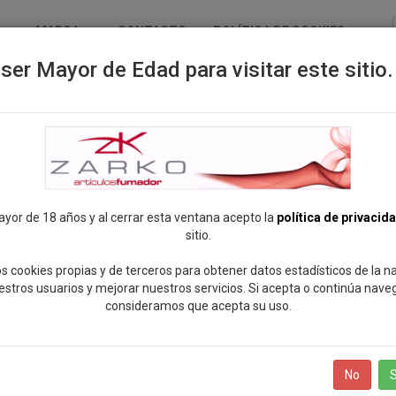
MARCA
CONTACTO
POLÍTICA DE COOKIES
ser Mayor de Edad para visitar este sitio.
ayor de 18 años y al cerrar esta ventana acepto la
política de privacid
sitio.
s cookies propias y de terceros para obtener datos estadísticos de la 
estros usuarios y mejorar nuestros servicios. Si acepta o continúa nave
consideramos que acepta su uso.
No
S
ando
0
de
0
productos
Mostrar:
12
24
Todos