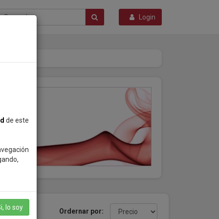
Login
ad
de este
navegación
gando,
i, lo soy
productos
Ordernar por: