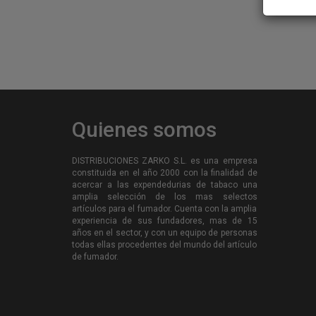
X-BAR (37)
X-BAR
ROCK-SOUL-POP (103)
AROMA KING
VOP (5)
LOST MARY
OCB (35)
RAW
Quienes somos
ABADIE (11)
PAPEL DE FUMAR
RIZZLA (3)
MONKEY KING
DISTRIBUCIONES ZARKO S.L. es una empresa
constituida en el año 2000 con la finalidad de
RAW (67)
acercar a las expendedurias de tabaco una
LION CIRCUS
amplia selección de los mas selectos
artículos para el fumador. Cuenta con la amplia
CLIPPER (660)
ENCENDEDORES BIC
experiencia de sus fundadores, mas de 15
años en el sector, y con un equipo de personas
PROF (128)
ENCENDEDORES
todas ellas procedentes del mundo del artículo
de fumador.
CLIPPER
BIC (25)
Encendedores PROF
DORA (11)
2024