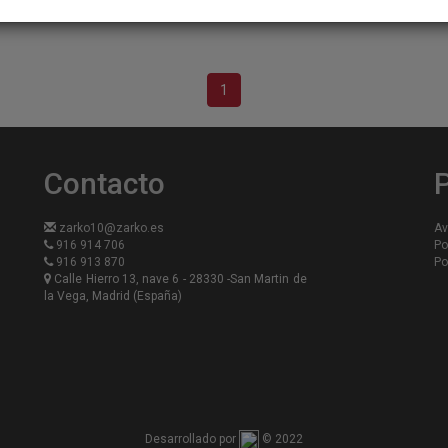
1
Contacto
P
zarko10@zarko.es
Av
916 914 706
Po
916 913 870
Po
Calle Hierro 13, nave 6 - 28330 -San Martin de
la Vega, Madrid (España)
Desarrollado por
© 2022