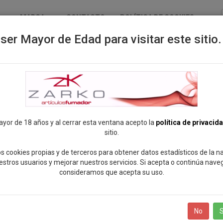
MARCA
CONTACTO
POLÍTICA DE COOKIES
ser Mayor de Edad para visitar este sitio.
ayor de 18 años y al cerrar esta ventana acepto la
política de privacid
sitio.
s cookies propias y de terceros para obtener datos estadísticos de la 
estros usuarios y mejorar nuestros servicios. Si acepta o continúa nave
consideramos que acepta su uso.
No
S
ando
7
de
7
productos
Mostrar:
12
24
Todos