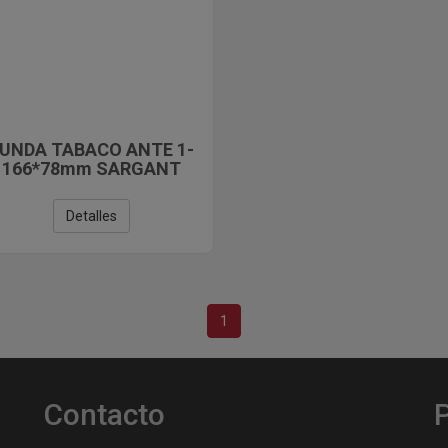
UNDA TABACO ANTE 1-
166*78mm SARGANT
MALLORCA C-12
Detalles
1
Contacto
P