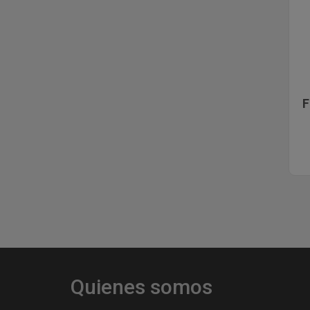
CIG. ELECTRONICOS Y
LIQUIDOS
ZIPPO
PAPELERIA
F
COMPLEMENTOS DE
REGALO Y VARIOS
LIQUIDACIONES
Quienes somos