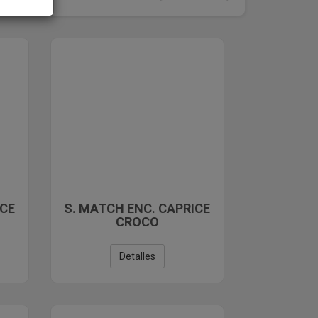
ICE
S. MATCH ENC. CAPRICE
CROCO
Detalles