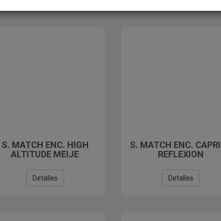
S. MATCH ENC. HIGH
S. MATCH ENC. CAPR
ALTITUDE MEIJE
REFLEXION
Detalles
Detalles