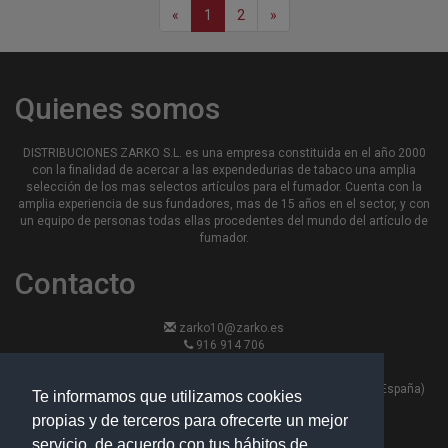
«
1
2
»
Quienes somos
DISTRIBUCIONES ZARKO S.L. es una empresa constituida en el año 2000
con la finalidad de acercar a las expendedurias de tabaco una amplia
selección de los mas selectos artículos para el fumador. Cuenta con la
amplia experiencia de sus fundadores, mas de 15 años en el sector, y con
un equipo de personas todas ellas procedentes del mundo del artículo de
fumador.
Contacto
zarko10@zarko.es
916 914 706
916 913 870
Calle Hierro 13, nave 6 - 28330 -San Martin de la Vega, Madrid (España)
Te informamos que utilizamos cookies
propias y de terceros para ofrecerte un mejor
Políticas
servicio, de acuerdo con tus hábitos de