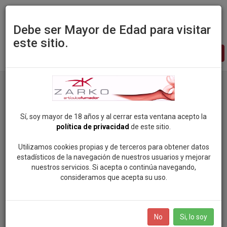
Debe ser Mayor de Edad para visitar
este sitio.
Zarko
-
pagina
principal
Productos
Categoria: ROCK SOUL POP
Sí, soy mayor de 18 años y al cerrar esta ventana acepto la
política de privacidad
de este sitio.
Categorias
Utilizamos cookies propias y de terceros para obtener datos
estadísticos de la navegación de nuestros usuarios y mejorar
ROCK SOUL POP
nuestros servicios. Si acepta o continúa navegando,
Marcas
consideramos que acepta su uso.
VAPEAME
SMOKING (81)
BOLSAS DE NICOTINA
No
Si, lo soy
MANDALA (96)
SALES DE NICOTINA