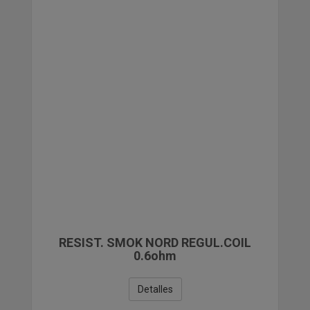
PAPELERIA
COMPLEMENTOS DE REGALO Y VARIOS
LIQUIDACIONES
RESIST. SMOK NORD REGUL.COIL
0.6ohm
Detalles