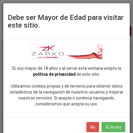
Debe ser Mayor de Edad para visitar
este sitio.
Zarko
-
pagina
principal
Productos
Categoria: CIG. ELECTRONICOS Y LIQUIDOS
Sí, soy mayor de 18 años y al cerrar esta ventana acepto la
política de privacidad
de este sitio.
Categorias
Utilizamos cookies propias y de terceros para obtener datos
estadísticos de la navegación de nuestros usuarios y mejorar
ROCK SOUL POP
nuestros servicios. Si acepta o continúa navegando,
Marcas
consideramos que acepta su uso.
VAPEAME
SMOKING (81)
BOLSAS DE NICOTINA
No
Si, lo soy
MANDALA (96)
SALES DE NICOTINA