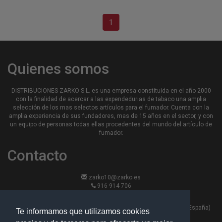
1
Quienes somos
DISTRIBUCIONES ZARKO S.L. es una empresa constituida en el año 2000
con la finalidad de acercar a las expendedurias de tabaco una amplia
selección de los mas selectos artículos para el fumador. Cuenta con la
amplia experiencia de sus fundadores, mas de 15 años en el sector, y con
un equipo de personas todas ellas procedentes del mundo del artículo de
fumador.
Contacto
zarko10@zarko.es
916 914 706
916 913 870
Calle Hierro 13, nave 6 - 28330 -San Martin de la Vega, Madrid (España)
Te informamos que utilizamos cookies