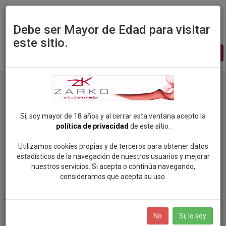
Debe ser Mayor de Edad para visitar
este sitio.
Zarko
-
pagina
principal
Productos
Categoria: FILTROS-TUBOS Y VARIOS
Sí, soy mayor de 18 años y al cerrar esta ventana acepto la
política de privacidad
de este sitio.
Categorias
Utilizamos cookies propias y de terceros para obtener datos
estadísticos de la navegación de nuestros usuarios y mejorar
ROCK SOUL POP
nuestros servicios. Si acepta o continúa navegando,
Marcas
consideramos que acepta su uso.
VAPEAME
SMOKING (81)
BOLSAS DE NICOTINA
No
Si, lo soy
MANDALA (96)
SALES DE NICOTINA