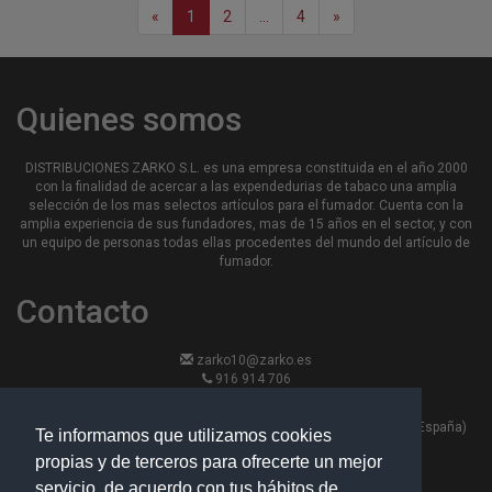
«
1
2
...
4
»
Quienes somos
DISTRIBUCIONES ZARKO S.L. es una empresa constituida en el año 2000
con la finalidad de acercar a las expendedurias de tabaco una amplia
selección de los mas selectos artículos para el fumador. Cuenta con la
amplia experiencia de sus fundadores, mas de 15 años en el sector, y con
un equipo de personas todas ellas procedentes del mundo del artículo de
fumador.
Contacto
zarko10@zarko.es
916 914 706
916 913 870
Calle Hierro 13, nave 6 - 28330 -San Martin de la Vega, Madrid (España)
Te informamos que utilizamos cookies
propias y de terceros para ofrecerte un mejor
Políticas
servicio, de acuerdo con tus hábitos de