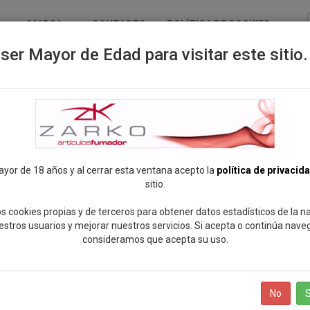
MARCA
CONTACTO
POLÍTICA DE COOKIES
ser Mayor de Edad para visitar este sitio.
ALO
ayor de 18 años y al cerrar esta ventana acepto la
política de privacid
sitio.
s cookies propias y de terceros para obtener datos estadísticos de la 
estros usuarios y mejorar nuestros servicios. Si acepta o continúa nave
consideramos que acepta su uso.
No
S
ando
10
de
10
productos
Mostrar:
12
24
Todos