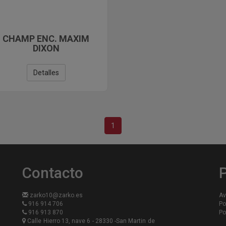
CHAMP ENC. MAXIM
DIXON
Detalles
1
Contacto
P
zarko10@zarko.es
Av
916 914 706
Po
916 913 870
Po
Calle Hierro 13, nave 6 - 28330 -San Martin de