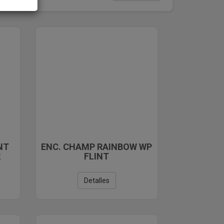
NT
ENC. CHAMP RAINBOW WP
2
FLINT
Detalles