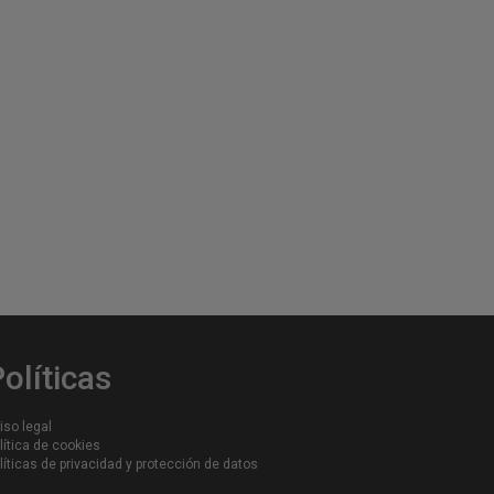
olíticas
iso legal
lítica de cookies
líticas de privacidad y protección de datos