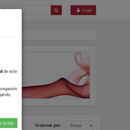
Login
ad
de este
navegación
gando,
i, lo soy
productos
Ordernar por: