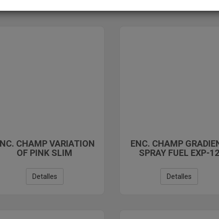
NC. CHAMP VARIATION
ENC. CHAMP GRADIE
OF PINK SLIM
SPRAY FUEL EXP-1
Detalles
Detalles