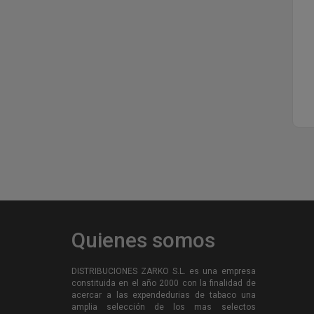
Quienes somos
DISTRIBUCIONES ZARKO S.L. es una empresa
constituida en el año 2000 con la finalidad de
acercar a las expendedurias de tabaco una
amplia selección de los mas selectos