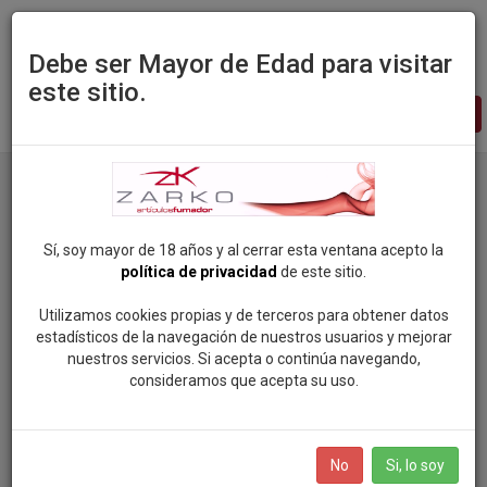
Debe ser Mayor de Edad para visitar
este sitio.
Zarko
-
pagina
principal
Productos
Categoria: SALES DE NICOTINA
Sí, soy mayor de 18 años y al cerrar esta ventana acepto la
política de privacidad
de este sitio.
Categorias
Utilizamos cookies propias y de terceros para obtener datos
estadísticos de la navegación de nuestros usuarios y mejorar
ROCK SOUL POP
nuestros servicios. Si acepta o continúa navegando,
Marcas
consideramos que acepta su uso.
VAPEAME
SMOKING (81)
BOLSAS DE NICOTINA
No
Si, lo soy
MANDALA (96)
SALES DE NICOTINA