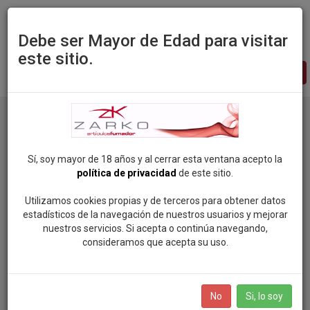
Debe ser Mayor de Edad para visitar
este sitio.
Zarko
-
pagina
principal
Productos
Marca: OCB
Sí, soy mayor de 18 años y al cerrar esta ventana acepto la
política de privacidad
de este sitio.
Categorias
Utilizamos cookies propias y de terceros para obtener datos
estadísticos de la navegación de nuestros usuarios y mejorar
ROCK SOUL POP
nuestros servicios. Si acepta o continúa navegando,
Marcas
consideramos que acepta su uso.
VAPEAME
SMOKING (81)
BOLSAS DE NICOTINA
No
Si, lo soy
MANDALA (96)
SALES DE NICOTINA