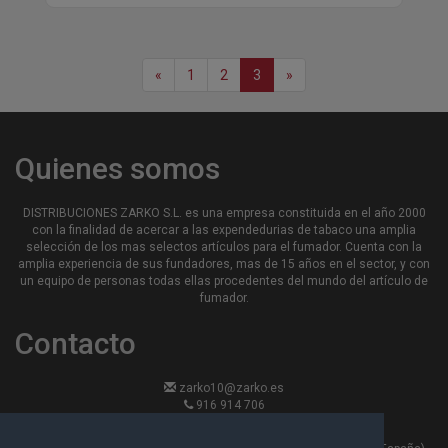
«
1
2
3
»
Quienes somos
DISTRIBUCIONES ZARKO S.L. es una empresa constituida en el año 2000
con la finalidad de acercar a las expendedurias de tabaco una amplia
selección de los mas selectos artículos para el fumador. Cuenta con la
amplia experiencia de sus fundadores, mas de 15 años en el sector, y con
un equipo de personas todas ellas procedentes del mundo del artículo de
fumador.
Contacto
zarko10@zarko.es
916 914 706
916 913 870