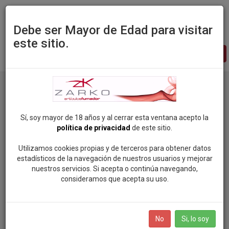
Debe ser Mayor de Edad para visitar
este sitio.
Zarko
-
pagina
principal
Inicio
Politicas de cookies
Sí, soy mayor de 18 años y al cerrar esta ventana acepto la
política de privacidad
de este sitio.
Politica de Cookies
Utilizamos cookies propias y de terceros para obtener datos
estadísticos de la navegación de nuestros usuarios y mejorar
de Distribuciones
nuestros servicios. Si acepta o continúa navegando,
consideramos que acepta su uso.
Zarko, S.L.L. -
www.zarko.es
No
Si, lo soy