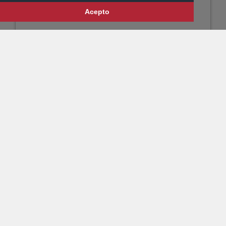
Acepto
GINO CASTI ENC.
LOVE CARD
Detalles, Presentación y Unidades