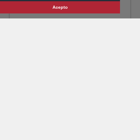
Acepto
GINO CASTI ENC.
LAETITIA
Detalles, Presentación y Unidades