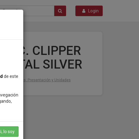
Login
ENC. CLIPPER
METAL SILVER
ad
de este
Detalles, Presentación y Unidades
navegación
gando,
i, lo soy